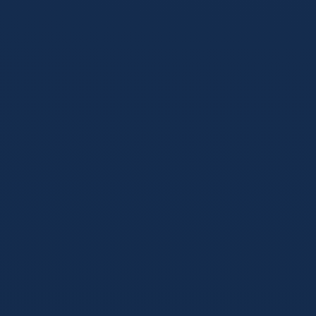
攻略
2026-03-30
攻略
2026世界杯洛杉矶预算指南：把钱花在刀刃上，照
样看球、逛街、玩到尽兴
同样是去洛杉矶看 2026 世界杯，有人花到肉疼，有人精打细
算还玩得更好。这份指南按时间线拆解机酒、球票、餐饮交通
与日程搭配，让你在预算内把体验拉满。
阅读全文