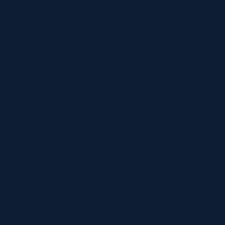
Leyu Sports VIP Portal