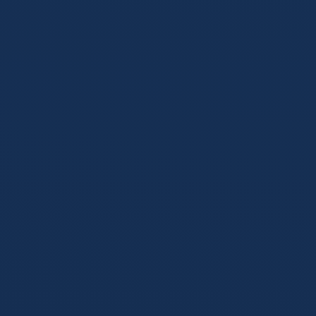
视觉
2026-04-01
视觉
2026 世界杯 Instagram 故事视觉风格指南：用配
色、滤镜与贴纸打造“世界杯氛围感”模板库
从“看起来像世界杯”到“让人忍不住转发”，这份指南拆解配
色、滤镜、版式、字体与贴纸的情绪机制，并把国家队符号、
主办城市气质与球迷文化，转化为可复用的故事模板与素材
库。
阅读全文