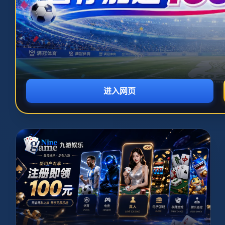
首页
赛事资讯
世界杯内容中心
赛事资讯
聚合2026世界杯最新动态、赛程消息、球队伤停、阵容预测与
赛后复盘，帮助您快速掌握关键情报。
浏览方式
最新发布
热门资讯
精选推荐
最新发布
按当前筛选展示可快速浏览的世界杯资讯列表。