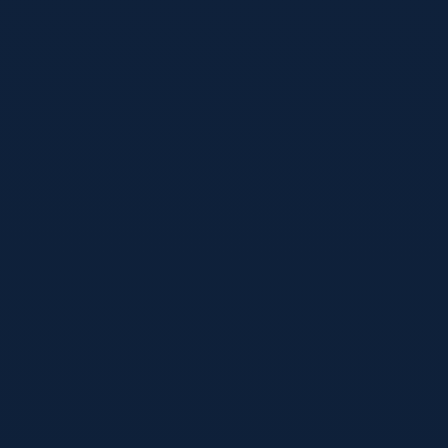
体育数据分析
2026-03-23
体育数据分析
掌握世界杯投注平台排名背后的秘密：多平台协同
投注与长期盈利策略