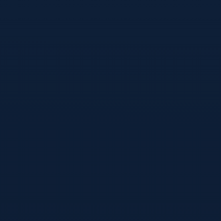
赛事优惠
合作与信任
官方棋牌认证中心