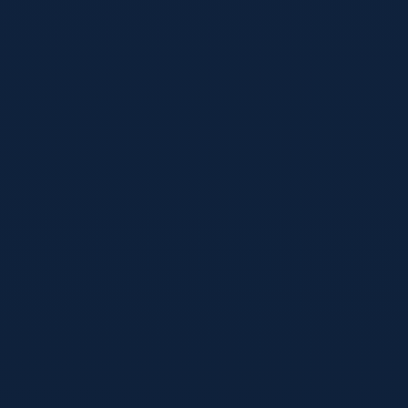
从平台甄别到赔率解读，本指南用场景化示例拆解新手在世界
杯外围推荐中最易踩的坑，教你如何在保证资金与信息安全下
理性参与。
阅读全文