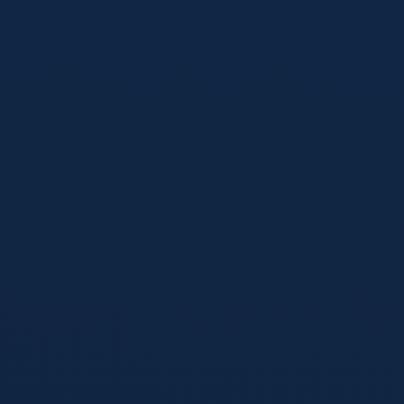
足球
2026-03-27
足球
2026世界杯助攻榜：前十球员逐场复盘，一脚传球
如何改写比赛
从无球跑位到最后一传的取舍，逐场拆解“2026世界杯 助攻
榜”前十球员最具代表性的助攻回合：他们如何用空间、节奏
与视野，把瞬间变成决定胜负的证据。
阅读全文