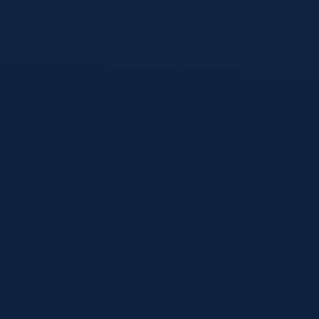
2026-03-25
出行
2026世界杯 雨天观赛指南：把风雨穿在身上，把热
爱留在看台
雨会打湿头发，却不该打乱你的节奏。从防水外套、鞋袜与球
衣层次穿搭，到球场雨具规则与防感冒策略，这份指南让你在
风雨中依然舒适、体面、尽兴。
阅读全文