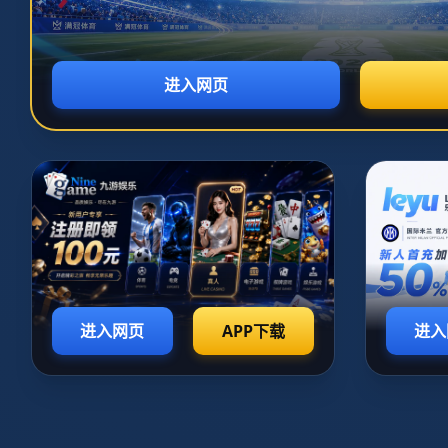
首页
赛事资讯
国际足坛
分类归档
国际足坛
浏览“国际足坛”分类下的最新文章与专题内容，快速查看相关
分析、动态更新与重点信息。
当前分类
全部资讯
赔率分析
最新文章
按分类集中展示相关内容，便于快速浏览与查阅。