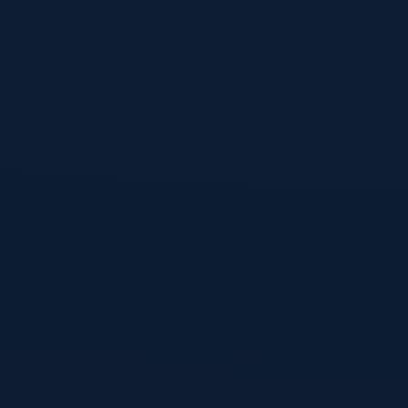
Tianbo Sports 官方APP