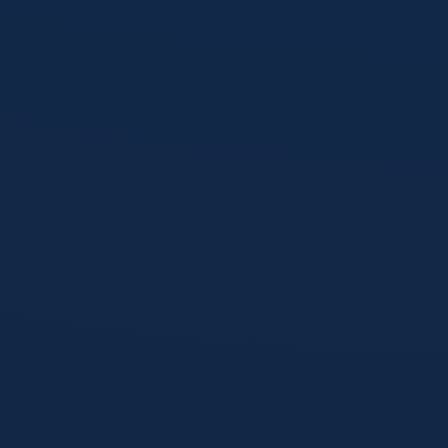
+852 5808 9921
support@cn-odds-wc2026.com
Level 12, One Pacific Place, 88 Queensway, Admiralty, Hong Kong
站点导航
首页
赔率分析
投注指南
直播与比分
官方平台与APP
赛事优惠
赛事资讯
快速入口
官方平台入口
快速开始