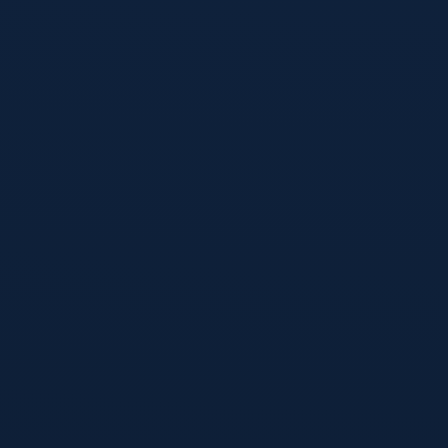
德甲足球直播
法甲联赛直播