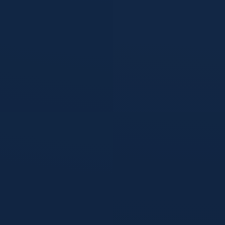
APP下载
赛事优惠
合作与信任
官方棋牌认证中心