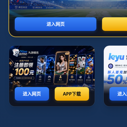
首页
赛事资讯
体育赛事
分类归档
体育赛事
浏览“体育赛事”分类下的最新文章与专题内容，快速查看相关
分析、动态更新与重点信息。
当前分类
全部资讯
赔率分析
最新文章
按分类集中展示相关内容，便于快速浏览与查阅。