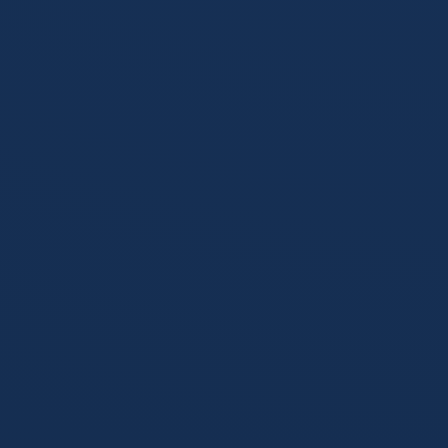
体育赛事
2026-06-13 07:12:53
106
欧洲红魔统治力不再？比利时迎战亚洲
铁军伊朗，达拉斯高温下或爆冷门
比利时新老交替阵痛未消，面对防守强悍的伊朗，加之达拉
斯酷暑考验，欧洲红魔面临严峻挑战。本场让球盘口大幅缩
水，亚洲铁军有望迎来爆冷良机。
绿茵观察家
阅读全文