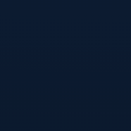
Tianbo Sports 官方APP