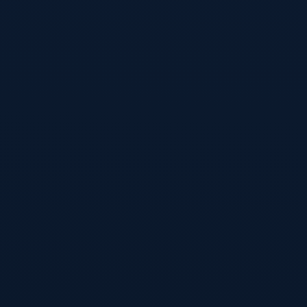
女篮比赛直播