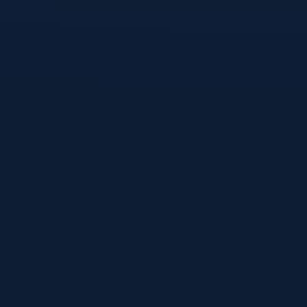
法甲联赛直播