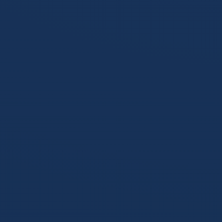
每逢世界杯，围绕
香港世界杯投注
的搜索热度都会明显上升。
很多人并不一定是为了立即参与，而是想先弄清楚：世界杯赔
率怎么看、盘口与概率是什么关系、预算应该如何设置、为什
么情绪会让判断失真。本文将以信息检索与理性参与为核心，