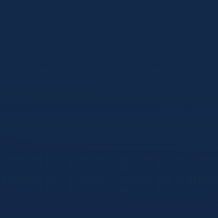
情绪化决策、追涨补仓与连续加码的风险
围绕世界杯观赛与竞猜，最容易让人陷入风险的，不一定是信
息不够，而是情绪过强。连续加码、追涨补仓、临场冲动、想
用下一次弥补上一次，往往都是失控的开端。