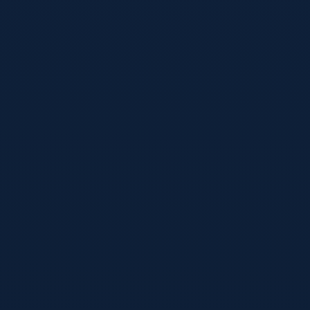
世界杯滚球赔率进阶策略：用让球×大小球×角球×下
一球，打造多市场对冲玩法组合
2026-03-26