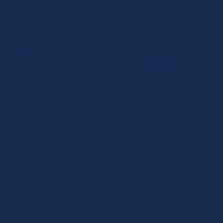
赔率不等于结果：新手最容易忽略的统计
常识
很多误判都来自一个常见误区：把赔率当成结果，把短期波动
当成长期规律。实际上，
赔率与概率
之间存在“估算”和“误
差”，而比赛结果本身又受临场状态、伤病、战术变化、裁判
尺度、天气等多种因素影响。
小样本偏差
世界杯赛程短，比赛场次有限，极容易让人因为几场结果就形
成强烈印象。例如，一支热门球队连续两场表现强势，并不自
动说明下一场就会继续复制。新手常把最近一次印象放大，这
就是典型的小样本偏差。
热门叙事不等于稳定优势
大众讨论越热烈，信息越容易失真。所谓“状态火热”“必须拿
下”“稳胆”之类的表达，通常更接近情绪语言，而非严谨分
析。真正的
世界杯比赛分析基础
，应该包括阵容变化、赛程密
度、比赛动机、战术匹配和数据背景，而不是只看一两个标