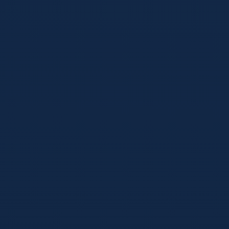
世界杯的魅力首先来自比赛本身，而不是资金波动。若想降低
风险，最有效的方法之一，就是主动把“观赛的快乐”和“涉及
金钱的行为”分开。
把注意力拉回比赛内容
可以尝试把关注点放在战术变化、球员表现、赛程故事线、数
据对比等更纯粹的观赛维度。这样既能提升观看体验，也能减
少因为价格波动而产生的紧张感。
用非资金方式参与讨论
例如记录自己对比赛走势的看法、赛前判断与赛后复盘，而不
是把每次观点都绑定在金钱结果上。这样做能帮助读者建立更
健康的
世界杯比赛分析基础
，同时避免把正确与错误都过度情
绪化。
给自己设一个明确分界线
一个实用原则是：如果某个决定会影响你的情绪、睡眠、消费
计划或社交关系，那它就已经超出“娱乐”边界。此时应优先暂