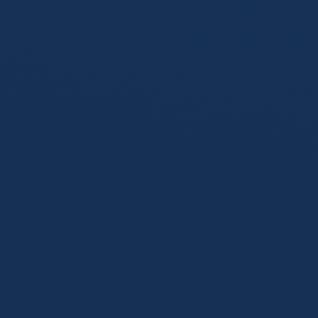
帮助普通读者建立基础认知。需要特别说明的是，以下内容仅
用于风险教育与常识说明，不构成任何比赛建议，也不鼓励频
繁参与；未成年人不应接触相关内容，成年人也应始终把预算
控制与心理健康放在首位。
目录
为什么很多人会在世界杯期间搜索相关投注信息
了解香港世界杯投注前先搞清楚赔率、盘口与概率
赔率不等于结果：新手最容易忽略的统计常识
如何设置预算上限与止损边界
情绪化决策、追涨补仓与连续加码的风险
把观赛娱乐与资金行为区分开的方法
何时应该暂停：识别失控信号与心理压力
面向普通读者的理性信息筛选建议
总结：世界杯热度之下更需要冷静判断
为什么很多人会在世界杯期间搜索相关投
注信息
世界杯是一种高度集中的体育事件：赛程密集、讨论度高、信