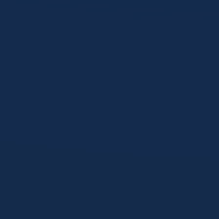
签。
概率从来不是确定性
即便某一结果的估算概率高于另一结果，也不意味着高概率事
件就一定发生。理性竞猜的基本常识之一，就是接受不确定
性。一个理性的读者，不会因为一次判断正确就认为自己掌握
了“稳定盈利技巧”，也不会因为一次失误就急于翻本。
如何设置预算上限与止损边界
对于任何涉及资金的娱乐行为来说，
投注预算管理
都比短期输
赢更重要。预算不是“准备投入多少”，而是“最多只允许损失
多少，且不影响日常生活”。如果这个边界不清晰，再多的分
析也容易失控。
先定总预算，再谈单次金额
更稳妥的思路，是先设定一个世界杯周期内的总预算上限，并
把它视为娱乐支出，而非投资本金。这个数字应来自可支配收