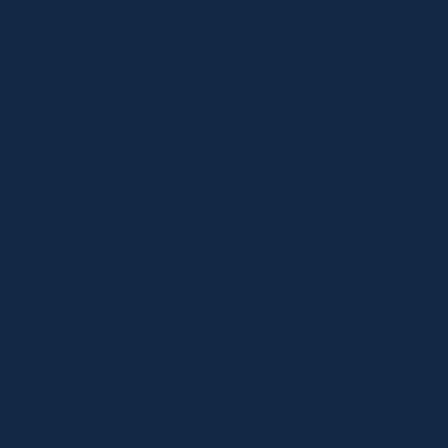
为什么连续加码翻本风险很高
当一个人把注意力从“是否理性”转移到“必须赢回来”，判断机
制就会明显变化。此时做决定的人，常常不再基于概率与预
算，而是基于焦虑、自责和不甘心。连续加码会放大波动，让
原本可控的娱乐支出变成无法预测的资金压力。
常见情绪触发点
看见热门队失利后急于“纠正错误”
连续几次判断不顺后，希望下一次一次性补回
在社交讨论中受他人情绪感染，临时改变原计划
熬夜观赛、疲劳状态下做出高风险决定
这些情境都说明，问题不只是输赢，而是决策质量正在下降。
理性竞猜并不是压抑兴趣，而是能在高热度场景下，仍然保持
自我边界。
把观赛娱乐与资金行为区分开的方法