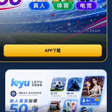
安全防线
保，筑牢世界杯安全防线
等城市全面升级安保级别，通过反恐与网络安全双重防护，全力