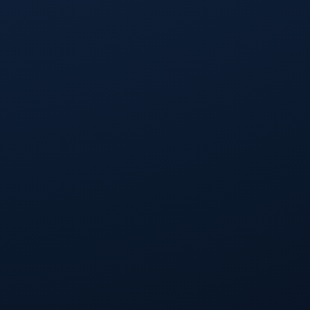
大主办城市近期纷纷拉响安保升级的“集结号”，力求为全球球