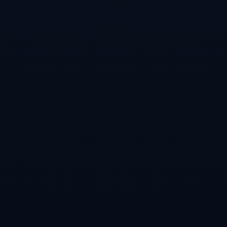
等数字威胁，各大城市升级了关键信息基础设施的防护级别，确