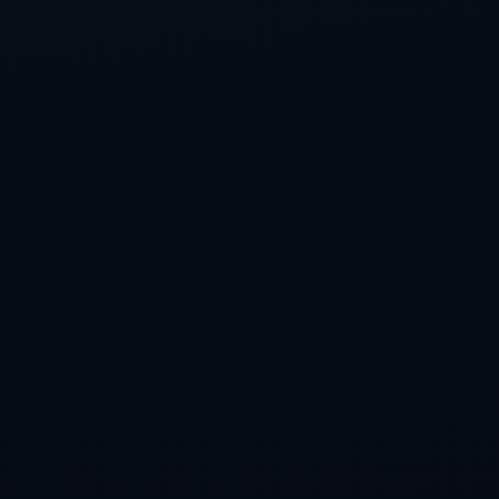
各大主要场馆。
何不安全因素都被隔离在赛场之外。通过这种层层递进的过滤机