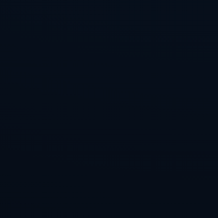
网络安全防护升级：
针对可能面临的黑客攻击、系统瘫痪