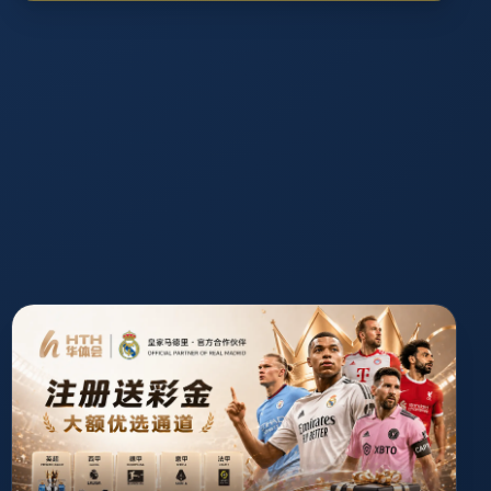
确保这一全球体育盛会的绝对安全。