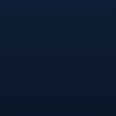
正全力收紧安全防线。为了应对日益复杂的全球安全局势，美国各