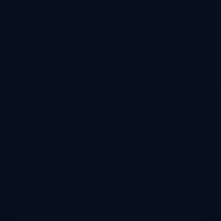
协调角色。美方安全部门指出，此前圆满落幕的巴黎奥运会提供了
全机构得以针对性地优化自身的安保预案。
更加立体、智能的防御体系，旨在从源头上化解潜在的安全隐患
际大都市已经迅速行动起来。美国国土安全局与各地方警局及安
进行全天候监控与预警。